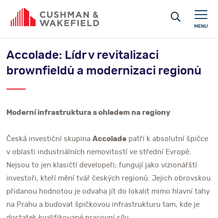
MENU
Accolade: Lídr v revitalizaci
brownfieldů a modernizaci regionů
Moderní infrastruktura s ohledem na regiony
Česká investiční skupina
Accolade
patří k absolutní špičce
v oblasti industriálních nemovitostí ve střední Evropě.
Nejsou to jen klasičtí developeři; fungují jako vizionářští
investoři, kteří mění tvář českých regionů. Jejich obrovskou
přidanou hodnotou je odvaha jít do lokalit mimo hlavní tahy
na Prahu a budovat špičkovou infrastrukturu tam, kde je
dostatek kvalifikované pracovní síly.