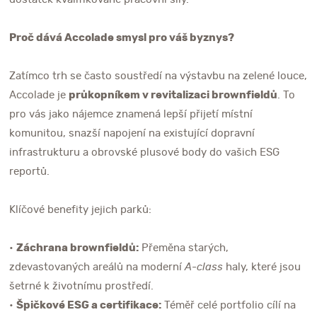
Proč dává Accolade smysl pro váš byznys?
Zatímco trh se často soustředí na výstavbu na zelené louce,
Accolade je
průkopníkem v revitalizaci brownfieldů
. To
pro vás jako nájemce znamená lepší přijetí místní
komunitou, snazší napojení na existující dopravní
infrastrukturu a obrovské plusové body do vašich ESG
reportů.
Klíčové benefity jejich parků:
•
Záchrana brownfieldů:
Přeměna starých,
zdevastovaných areálů na moderní
A-class
haly, které jsou
šetrné k životnímu prostředí.
•
Špičkové ESG a certifikace:
Téměř celé portfolio cílí na