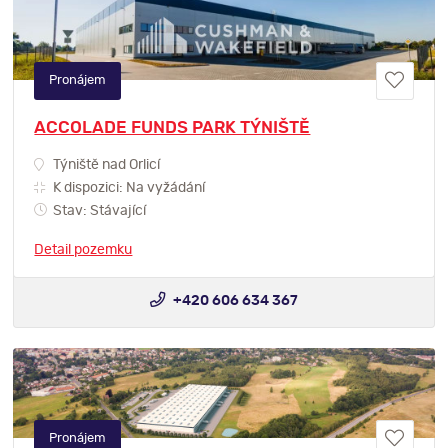
Pronájem
ACCOLADE FUNDS PARK TÝNIŠTĚ
Týniště nad Orlicí
K dispozici: Na vyžádání
Stav: Stávající
Detail pozemku
+420 606 634 367
Pronájem