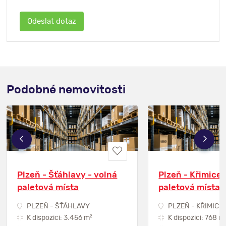
Podobné nemovitosti
Plzeň - Šťáhlavy - volná
Plzeň - Křimice 
paletová místa
paletová místa
PLZEŇ - ŠŤÁHLAVY
PLZEŇ - KŘIMICE
2
K dispozici: 3.456 m
K dispozici: 768 m