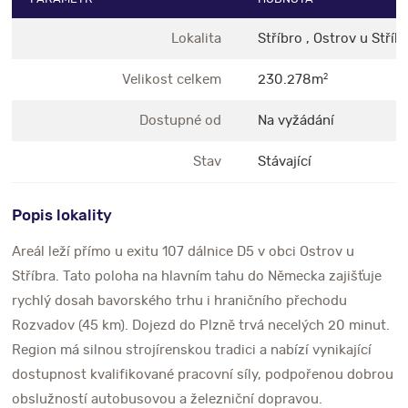
Lokalita
Stříbro , Ostrov u Stříbr
Velikost celkem
230.278m
2
Dostupné od
Na vyžádání
Stav
Stávající
Popis lokality
Areál leží přímo u exitu 107 dálnice D5 v obci Ostrov u
Stříbra. Tato poloha na hlavním tahu do Německa zajišťuje
rychlý dosah bavorského trhu i hraničního přechodu
Rozvadov (45 km). Dojezd do Plzně trvá necelých 20 minut.
Region má silnou strojírenskou tradici a nabízí vynikající
dostupnost kvalifikované pracovní síly, podpořenou dobrou
obslužností autobusovou a železniční dopravou.