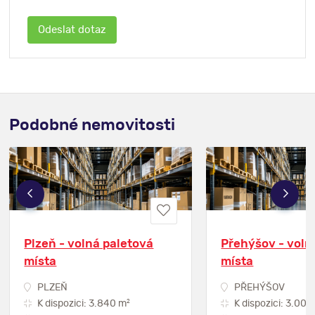
Podobné nemovitosti
Plzeň - volná paletová
Přehýšov - voln
místa
místa
PLZEŇ
PŘEHÝŠOV
2
K dispozici: 3.840 m
K dispozici: 3.000