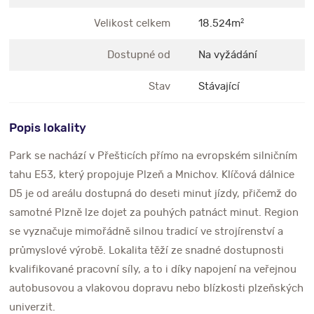
Velikost celkem
18.524m
2
Dostupné od
Na vyžádání
Stav
Stávající
Popis lokality
Park se nachází v Přešticích přímo na evropském silničním
tahu E53, který propojuje Plzeň a Mnichov. Klíčová dálnice
D5 je od areálu dostupná do deseti minut jízdy, přičemž do
samotné Plzně lze dojet za pouhých patnáct minut. Region
se vyznačuje mimořádně silnou tradicí ve strojírenství a
průmyslové výrobě. Lokalita těží ze snadné dostupnosti
kvalifikované pracovní síly, a to i díky napojení na veřejnou
autobusovou a vlakovou dopravu nebo blízkosti plzeňských
univerzit.