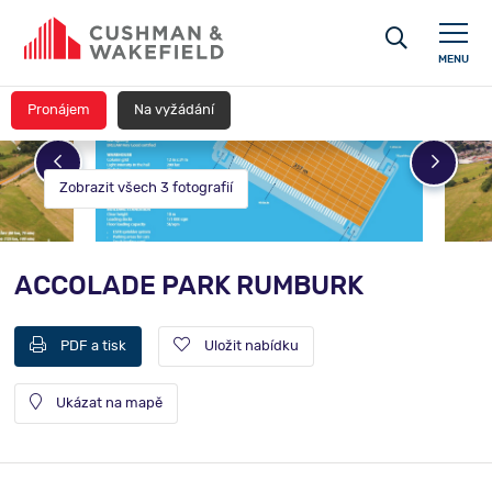
MENU
Pronájem
Na vyžádání
Zobrazit všech 3 fotografií
ACCOLADE PARK RUMBURK
PDF a tisk
Uložit nabídku
Ukázat na mapě