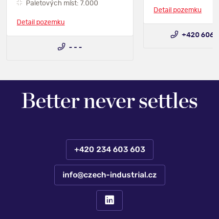
Paletových míst: 7.000
Detail pozemku
Detail pozemku
+420 606 
- - -
+420 234 603 603
info@czech-industrial.cz