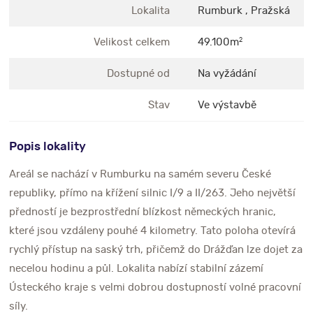
Lokalita
Rumburk , Pražská
Velikost celkem
49.100m
2
Dostupné od
Na vyžádání
Stav
Ve výstavbě
Popis lokality
Areál se nachází v Rumburku na samém severu České
republiky, přímo na křížení silnic I/9 a II/263. Jeho největší
předností je bezprostřední blízkost německých hranic,
které jsou vzdáleny pouhé 4 kilometry. Tato poloha otevírá
rychlý přístup na saský trh, přičemž do Drážďan lze dojet za
necelou hodinu a půl. Lokalita nabízí stabilní zázemí
Ústeckého kraje s velmi dobrou dostupností volné pracovní
síly.