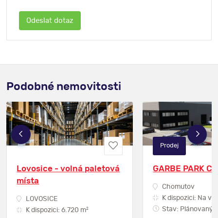
Podobné nemovitosti
Prodej
Lovosice - volná paletová
GARBE PARK C
místa
Chomutov
K dispozici: Na vy
LOVOSICE
Stav: Plánovaný
2
K dispozici: 6.720 m