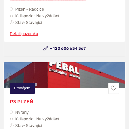
Plzeň - Radčice
K dispozici: Na vyžádání
Stav: Stávající
Detail pozemku
+420 606 634 367
Pronájem
P3 PLZEŇ
Nýřany
K dispozici: Na vyžádání
Stav: Stávající