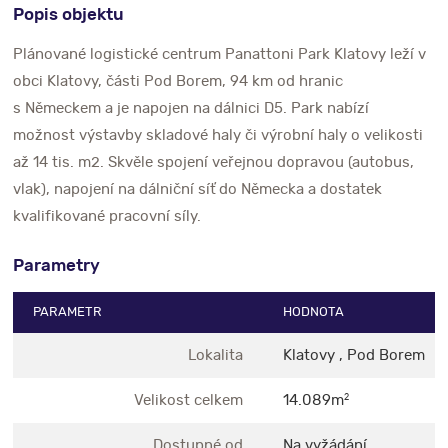
Popis objektu
Plánované logistické centrum Panattoni Park Klatovy leží v
obci Klatovy, části Pod Borem, 94 km od hranic
s Německem a je napojen na dálnici D5. Park nabízí
možnost výstavby skladové haly či výrobní haly o velikosti
až 14 tis. m2. Skvěle spojení veřejnou dopravou (autobus,
vlak), napojení na dálniční síť do Německa a dostatek
kvalifikované pracovní síly.
Parametry
PARAMETR
HODNOTA
Lokalita
Klatovy , Pod Borem
Velikost celkem
14.089m
2
Dostupné od
Na vyžádání