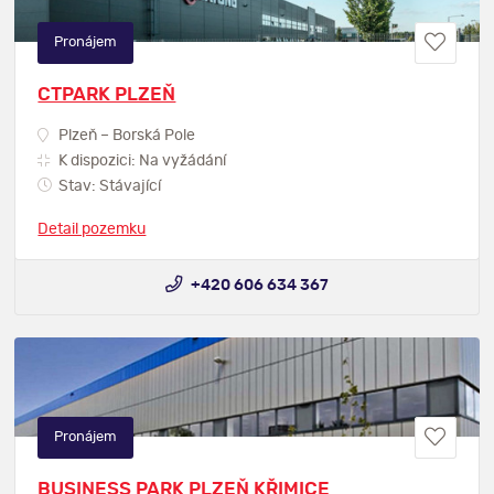
Pronájem
CTPARK PLZEŇ
Plzeň – Borská Pole
K dispozici: Na vyžádání
Stav: Stávající
Detail pozemku
+420 606 634 367
Pronájem
BUSINESS PARK PLZEŇ KŘIMICE