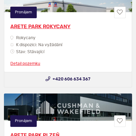
Pronájem
ARETE PARK ROKYCANY
Rokycany
K dispozici: Na vyžádání
Stav: Stávající
Detail pozemku
+420 606 634 367
Pronájem
ARETE PARK PLZEŇ