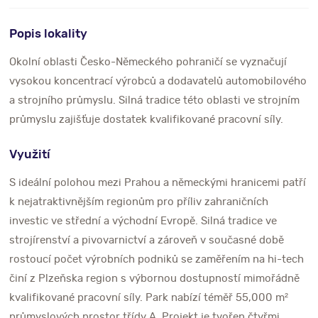
Popis lokality
Okolní oblasti Česko-Německého pohraničí se vyznačují
vysokou koncentrací výrobců a dodavatelů automobilového
a strojního průmyslu. Silná tradice této oblasti ve strojním
průmyslu zajišťuje dostatek kvalifikované pracovní síly.
Využití
S ideální polohou mezi Prahou a německými hranicemi patří
k nejatraktivnějším regionům pro příliv zahraničních
investic ve střední a východní Evropě. Silná tradice ve
strojírenství a pivovarnictví a zároveň v současné době
rostoucí počet výrobních podniků se zaměřením na hi-tech
činí z Plzeňska region s výbornou dostupností mimořádně
kvalifikované pracovní síly. Park nabízí téměř 55,000 m²
průmyslových prostor třídy A. Projekt je tvořen čtyřmi