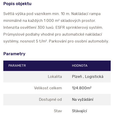
Popis objektu
Světlá výška pod vazníkem min. 10 m. Nakládací rampa
minimálně na každých 1 000 m² skladových prostor.
Intenzita osvětlení 300 luxů. ESFR sprinklerový systém.
Průmyslové podlahy vhodné pro automatické nakládací
systémy, nosnost 5 t/m². Parkování pro osobní automobily.
Parametry
PARAMETR
HODNOTA
Lokalita
Plzeň , Logistická
Velikost celkem
124.800m
2
Dostupné od
Na vyžádání
Stav
Stávající