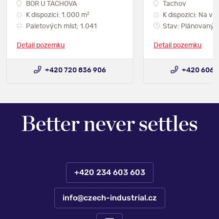
BOR U TACHOVA
Tachov
2
K dispozici: 1.000 m
K dispozici: Na vy
Paletových míst: 1.041
Stav: Plánovaný
Detail pozemku
Detail pozemku
+420 720 836 906
+420 606 
+420 234 603 603
info@czech-industrial.cz