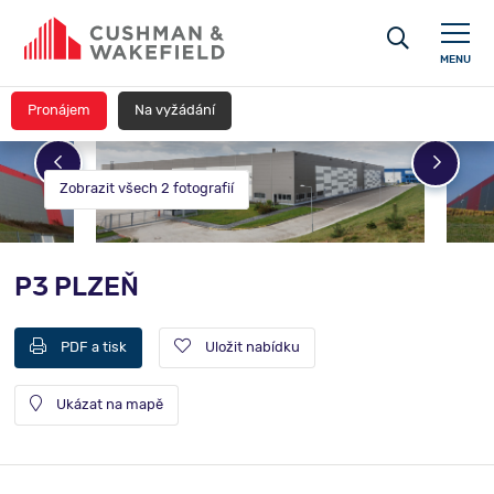
MENU
Pronájem
Na vyžádání
Zobrazit všech 2 fotografií
P3 PLZEŇ
PDF a tisk
Uložit nabídku
Ukázat na mapě