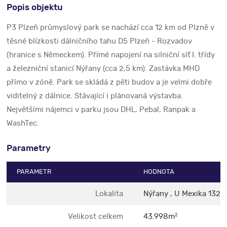
Popis objektu
P3 Plzeň průmyslový park se nachází cca 12 km od Plzně v
těsné blízkosti dálničního tahu D5 Plzeň - Rozvadov
(hranice s Německem). Přímé napojení na silniční síť I. třídy
a železniční stanicí Nýřany (cca 2,5 km). Zastávka MHD
přímo v zóně. Park se skládá z pěti budov a je velmi dobře
viditelný z dálnice. Stávající i plánovaná výstavba.
Největšími nájemci v parku jsou DHL, Pebal, Ranpak a
WashTec.
Parametry
PARAMETR
HODNOTA
Lokalita
Nýřany , U Mexika 1321
Velikost celkem
43.998m
2