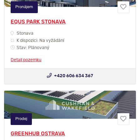
Pronájem
EQUS PARK STONAVA
Stonava
K dispozici: Na vyžádání
Stav: Plánovaný
Detail pozemku
+420 606 634 367
Prodej
GREENHUB OSTRAVA