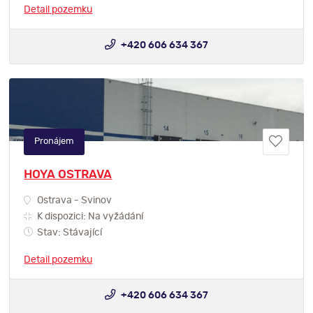
Detail pozemku
+420 606 634 367
Pronájem
HOYA OSTRAVA
Ostrava - Svinov
K dispozici: Na vyžádání
Stav: Stávající
Detail pozemku
+420 606 634 367