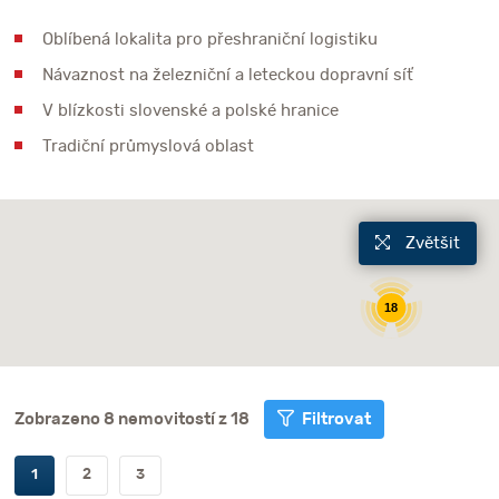
Oblíbená lokalita pro přeshraniční logistiku
Návaznost na železniční a leteckou dopravní síť
V blízkosti slovenské a polské hranice
Tradiční průmyslová oblast
Zvětšit
18
Zobrazeno 8 nemovitostí z 18
Filtrovat
1
2
3