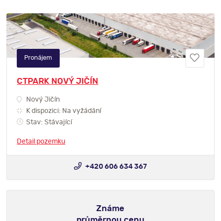
Pronájem
CTPARK NOVÝ JIČÍN
Nový Jičín
K dispozici: Na vyžádání
Stav: Stávající
Detail pozemku
+420 606 634 367
Známe
průměrnou cenu