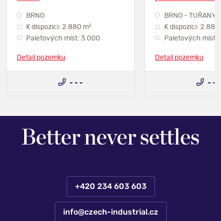
BRNO
BRNO - TUŘANY
2
K dispozici: 2.880 m
K dispozici: 2.880
Paletových míst: 3.000
Paletových míst:
Detail pozemku
Detail pozemku
- - -
- - 
+420 234 603 603
info@czech-industrial.cz