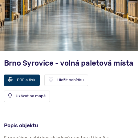
Brno Syrovice - volná paletová místa
PDF a tisk
Uložit nabídku
Ukázat na mapě
Popis objektu
K pronájmu nabízíme skladové prostory třídy A s