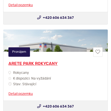
Detail pozemku
+420 606 634 367
Pronájem
ARETE PARK ROKYCANY
Rokycany
K dispozici: Na vyžádání
Stav: Stávající
Detail pozemku
+420 606 634 367