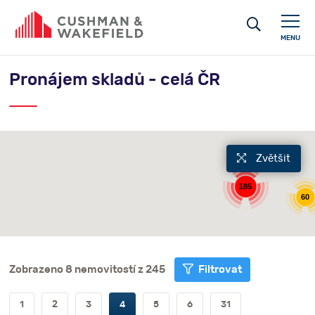
MENU
Pronájem skladů - celá ČR
Zvětšit
185
60
Zobrazeno 8 nemovitostí z 245
Filtrovat
1
2
3
4
5
6
31