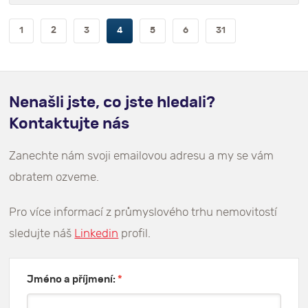
1
2
3
4
5
6
31
Nenašli jste, co jste hledali?
Kontaktujte nás
Zanechte nám svoji emailovou adresu a my se vám
obratem ozveme.
Pro více informací z průmyslového trhu nemovitostí
sledujte náš
Linkedin
profil.
Jméno a příjmení:
*