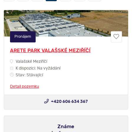
Pronájem
ARETE PARK VALAŠSKÉ MEZIŘÍČÍ
Valašské Meziříčí
K dispozici: Na vyžádání
Stav: Stávající
Detail pozemku
+420 606 634 367
Známe