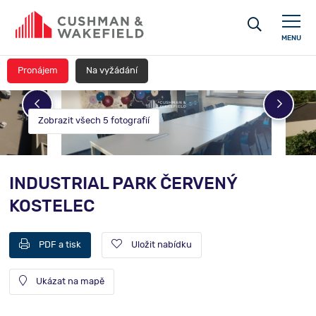
MENU
Pronájem
Na vyžádání
Zobrazit všech 5 fotografií
INDUSTRIAL PARK ČERVENÝ
KOSTELEC
PDF a tisk
Uložit nabídku
Ukázat na mapě