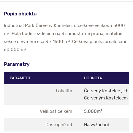
Popis objektu
Industrial Park Červený Kostelec, o celkové velikosti 5000
m². Hala bude rozdělena na 3 samostatně pronajímatelné
sekce o výměře cca 3 x 1500 m². Celková plocha areálu činí
60 000 m².
Parametry
PARAMETR
HODNOTA
Lokalita
Červený Kostelec , Lhot
Červeným Kostelcem 4
Velikost celkem
5.000m
2
Dostupné od
Na vyžádání