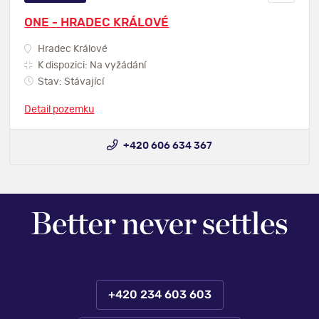
ONE - HRADEC KRÁLOVÉ
Hradec Králové
K dispozici: Na vyžádání
Stav: Stávající
Detail pozemku
+420 606 634 367
+420 234 603 603