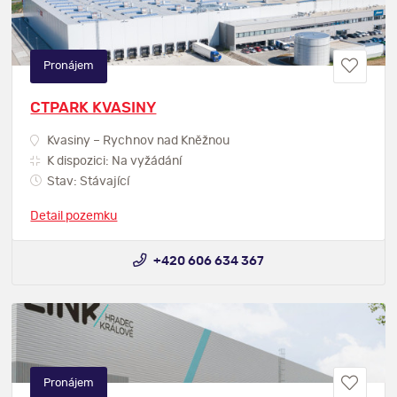
Pronájem
CTPARK KVASINY
Kvasiny – Rychnov nad Kněžnou
K dispozici: Na vyžádání
Stav: Stávající
Detail pozemku
+420 606 634 367
Pronájem