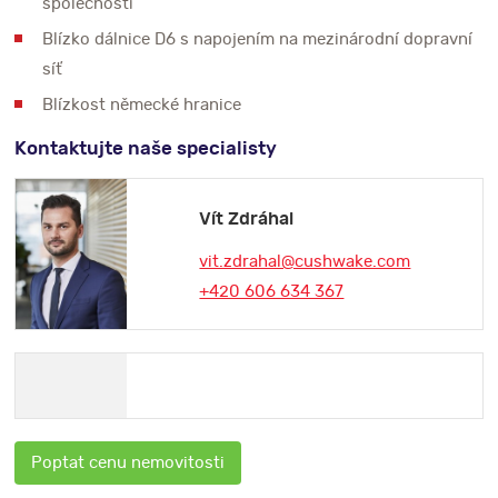
společností
Blízko dálnice D6 s napojením na mezinárodní dopravní
síť
Blízkost německé hranice
Kontaktujte naše specialisty
Vít Zdráhal
vit.zdrahal@cushwake.com
+420 606 634 367
Poptat cenu nemovitosti