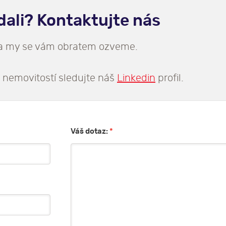
edali? Kontaktujte nás
 a my se vám obratem ozveme.
 nemovitostí sledujte náš
Linkedin
profil.
Váš dotaz:
*