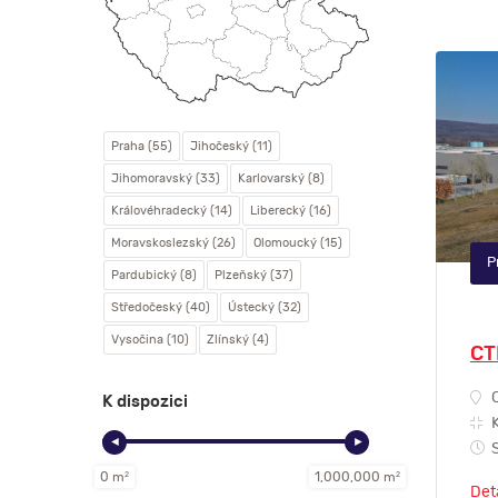
Praha (55)
Jihočeský (11)
Jihomoravský (33)
Karlovarský (8)
Královéhradecký (14)
Liberecký (16)
Moravskoslezský (26)
Olomoucký (15)
P
Pardubický (8)
Plzeňský (37)
Středočeský (40)
Ústecký (32)
Vysočina (10)
Zlínský (4)
CT
C
K dispozici
K
◄
►
S
0 m
2
1,000,000 m
2
Det