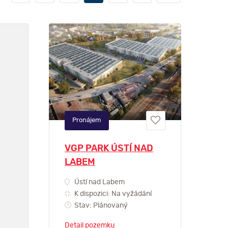
Pronájem
VGP PARK ÚSTÍ NAD
LABEM
Ústí nad Labem
K dispozici: Na vyžádání
Stav: Plánovaný
Detail pozemku