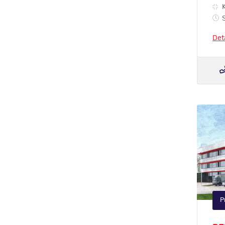
K
S
Det
P