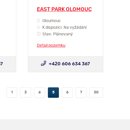
EAST PARK OLOMOUC
Oloumouc
K dispozici: Na vyžádání
Stav: Plánovaný
Detail pozemku
67
+420 606 634 367
1
3
4
5
6
7
30