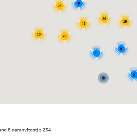
8
23
20
15
49
10
22
9
6
2
no 8 nemovitostí z 234