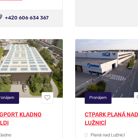
+420 606 634 367
ronájem
Pronájem
GPORT KLADNO
CTPARK PLANÁ NA
LDI
LUŽNICÍ
ladno
Planá nad Lužnicí