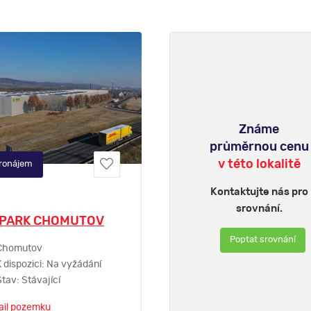
Známe
průměrnou cenu
v této lokalitě
ronájem
Kontaktujte nás pro
srovnání.
PARK CHOMUTOV
Poptat srovnání
homutov
 dispozici: Na vyžádání
tav: Stávající
ail pozemku