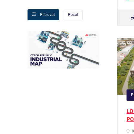
Reset
Filtrovat
P
LO
PO
K