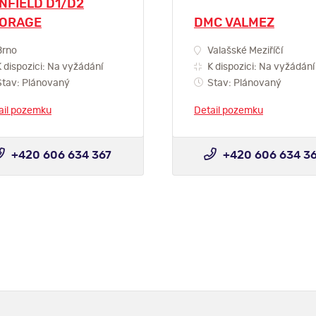
NFIELD D1/D2
ORAGE
DMC VALMEZ
rno
Valašské Meziříčí
 dispozici: Na vyžádání
K dispozici: Na vyžádání
tav: Plánovaný
Stav: Plánovaný
ail pozemku
Detail pozemku
+420 606 634 367
+420 606 634 3