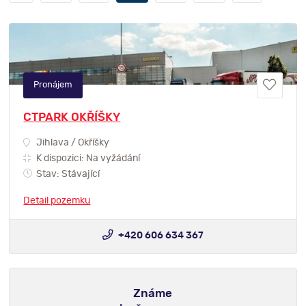
Pronájem
CTPARK OKŘÍŠKY
Jihlava / Okříšky
K dispozici: Na vyžádání
Stav: Stávající
Detail pozemku
+420 606 634 367
Známe