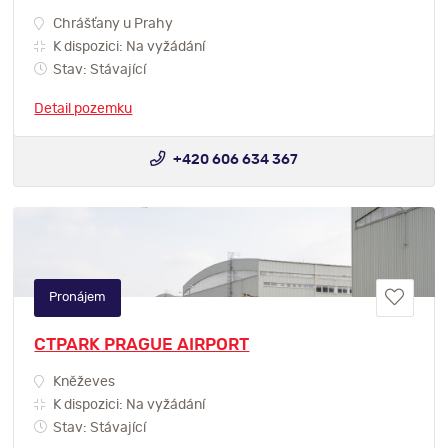
Chrášťany u Prahy
K dispozici: Na vyžádání
Stav: Stávající
Detail pozemku
+420 606 634 367
Pronájem
CTPARK PRAGUE AIRPORT
Kněževes
K dispozici: Na vyžádání
Stav: Stávající