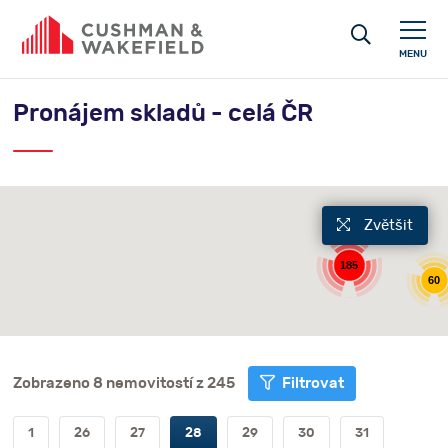
MENU
Pronájem skladů - celá ČR
Zvětšit
185
60
Zobrazeno 8 nemovitostí z 245
Filtrovat
1
26
27
28
29
30
31