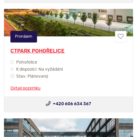
Pronájem
CTPARK POHOŘELICE
Pohořelice
K dispozici: Na vyžádání
Stav: Plánovaný
Detail pozemku
+420 606 634 367