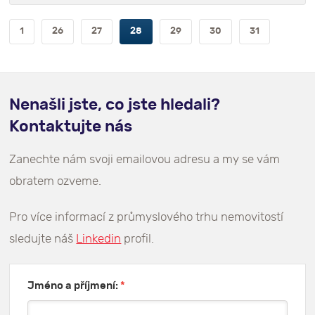
1
26
27
28
29
30
31
Nenašli jste, co jste hledali?
Kontaktujte nás
Zanechte nám svoji emailovou adresu a my se vám
obratem ozveme.
Pro více informací z průmyslového trhu nemovitostí
sledujte náš
Linkedin
profil.
Jméno a příjmení:
*