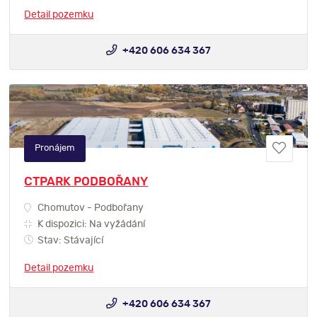
Detail pozemku
+420 606 634 367
Pronájem
CTPARK PODBOŘANY
Chomutov - Podbořany
K dispozici: Na vyžádání
Stav: Stávající
Detail pozemku
+420 606 634 367