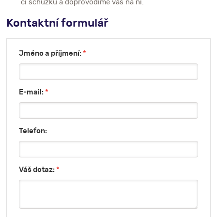
či schůzku a doprovodíme vás na ni.
Kontaktní formulář
Jméno a příjmení:
*
E-mail:
*
Telefon:
Váš dotaz:
*