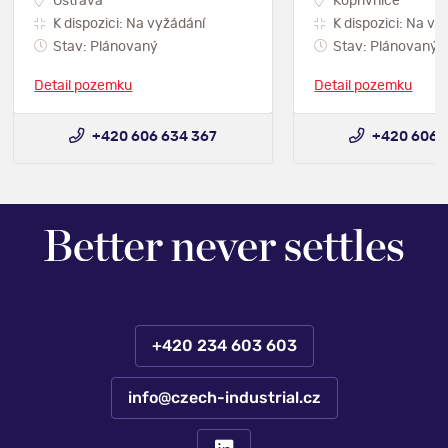
Ostrava
Kopřivnice
K dispozici: Na vyžádání
K dispozici: Na vy
Stav: Plánovaný
Stav: Plánovaný
Detail pozemku
Detail pozemku
+420 606 634 367
+420 606 
+420 234 603 603
info@czech-industrial.cz