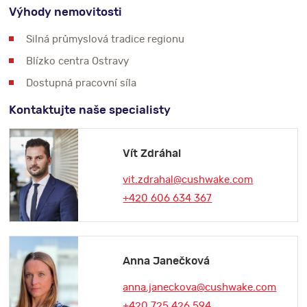
Výhody nemovitosti
Silná průmyslová tradice regionu
Blízko centra Ostravy
Dostupná pracovní síla
Kontaktujte naše specialisty
Vít Zdráhal
vit.zdrahal@cushwake.com
+420 606 634 367
Anna Janečková
anna.janeckova@cushwake.com
+420 725 426 594