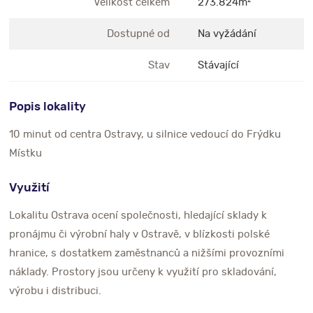
Velikost celkem
273.824m
2
Dostupné od
Na vyžádání
Stav
Stávající
Popis lokality
10 minut od centra Ostravy, u silnice vedoucí do Frýdku
Místku
Využití
Lokalitu Ostrava ocení společnosti, hledající sklady k
pronájmu či výrobní haly v Ostravě, v blízkosti polské
hranice, s dostatkem zaměstnanců a nižšími provozními
náklady. Prostory jsou určeny k využití pro skladování,
výrobu i distribuci.