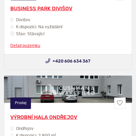
BUSINESS PARK DIVIŠOV
Divišov
K dispozici: Na vyžádání
Stav: Stávající
Detail pozemku
+420 606 634 367
Prodej
VÝROBNÍ HALA ONDŘEJOV
Ondřejov
2
K dispozici: 2.800 m