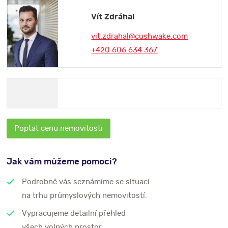
Vít Zdráhal
vit.zdrahal@cushwake.com
+420 606 634 367
Poptat cenu nemovitosti
Jak vám můžeme pomoci?
Podrobně vás seznámíme se situací
na trhu průmyslových nemovitostí.
Vypracujeme detailní přehled
všech volných prostor.