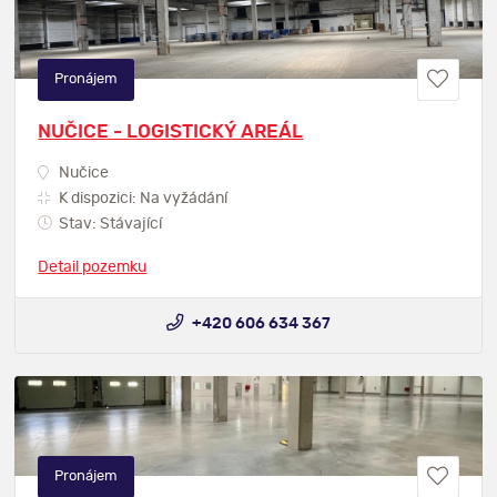
Pronájem
NUČICE - LOGISTICKÝ AREÁL
Nučice
K dispozici: Na vyžádání
Stav: Stávající
Detail pozemku
+420 606 634 367
Pronájem