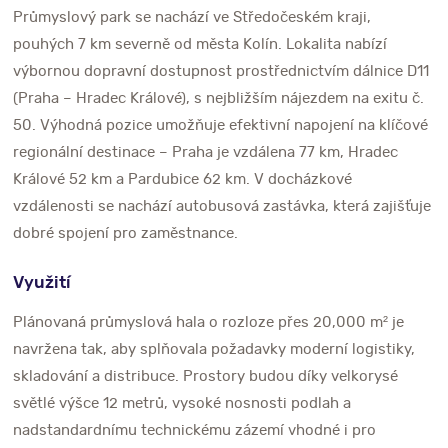
Průmyslový park se nachází ve Středočeském kraji,
pouhých 7 km severně od města Kolín. Lokalita nabízí
výbornou dopravní dostupnost prostřednictvím dálnice D11
(Praha – Hradec Králové), s nejbližším nájezdem na exitu č.
50. Výhodná pozice umožňuje efektivní napojení na klíčové
regionální destinace – Praha je vzdálena 77 km, Hradec
Králové 52 km a Pardubice 62 km. V docházkové
vzdálenosti se nachází autobusová zastávka, která zajišťuje
dobré spojení pro zaměstnance.
Využití
Plánovaná průmyslová hala o rozloze přes 20,000 m² je
navržena tak, aby splňovala požadavky moderní logistiky,
skladování a distribuce. Prostory budou díky velkorysé
světlé výšce 12 metrů, vysoké nosnosti podlah a
nadstandardnímu technickému zázemí vhodné i pro