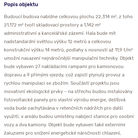
Popis objektu
Budoucí budova nabídne celkovou plochu 22,314 m², z toho
21,172 m² tvoří skladovací prostory a 1,142 m²
administrativní a kancelářské zázemí. Hala bude mít
nadstandardní světlou výšku 12 metrů a celkovou
konstrukční výšku 14 metrů, podlahy s nosností až 11,9 t/m²
umožní nasazení nejnáročnější manipulační techniky. Objekt
bude vybaven 27 nakládacími rampami pro kamionovou
dopravu a 9 přímými vjezdy, což zajistí plynulý provoz a
rychlou manipulaci se zbožím. Součástí projektu jsou
inovativní ekologické prvky – na střechu budou instalovány
fotovoltaické panely pro vlastní výrobu energie, dešťová
voda bude zachytávána v retenčních nádržích pro další
využití, v areálu budou umístěny nabíjecí stanice pro osobní
vozy a dva kamiony. Objekt bude vybaven také externími
žaluziemi pro snížení energetické náročnosti chlazení,