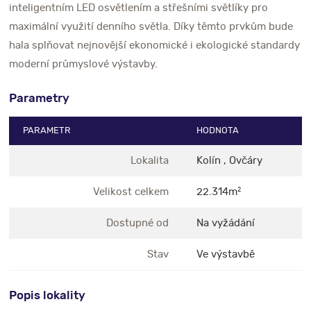
inteligentním LED osvětlením a střešními světlíky pro
maximální využití denního světla. Díky těmto prvkům bude
hala splňovat nejnovější ekonomické i ekologické standardy
moderní průmyslové výstavby.
Parametry
PARAMETR
HODNOTA
Lokalita
Kolín , Ovčáry
Velikost celkem
22.314m
2
Dostupné od
Na vyžádání
Stav
Ve výstavbě
Popis lokality