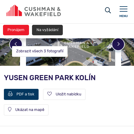
MENU
Pronájem
Na vyžádání
Zobrazit všech 3 fotografií
YUSEN GREEN PARK KOLÍN
PDF a tisk
Uložit nabídku
Ukázat na mapě