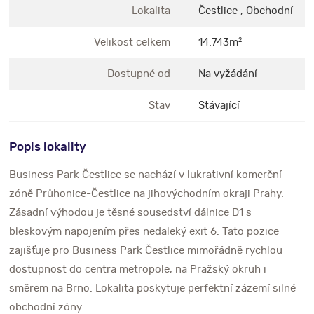
Lokalita
Čestlice , Obchodní
Velikost celkem
14.743m
2
Dostupné od
Na vyžádání
Stav
Stávající
Popis lokality
Business Park Čestlice se nachází v lukrativní komerční
zóně Průhonice-Čestlice na jihovýchodním okraji Prahy.
Zásadní výhodou je těsné sousedství dálnice D1 s
bleskovým napojením přes nedaleký exit 6. Tato pozice
zajišťuje pro Business Park Čestlice mimořádně rychlou
dostupnost do centra metropole, na Pražský okruh i
směrem na Brno. Lokalita poskytuje perfektní zázemí silné
obchodní zóny.