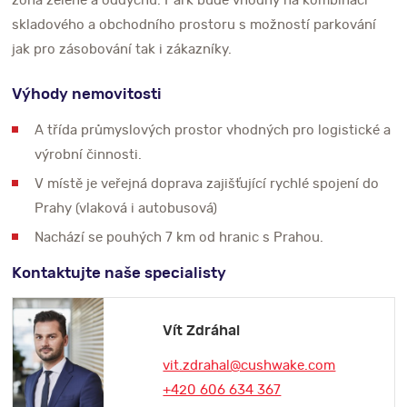
zóna zeleně a oddychu. Park bude vhodný na kombinaci
skladového a obchodního prostoru s možností parkování
jak pro zásobování tak i zákazníky.
Výhody nemovitosti
A třída průmyslových prostor vhodných pro logistické a
výrobní činnosti.
V místě je veřejná doprava zajišťující rychlé spojení do
Prahy (vlaková i autobusová)
Nachází se pouhých 7 km od hranic s Prahou.
Kontaktujte naše specialisty
Vít Zdráhal
vit.zdrahal@cushwake.com
+420 606 634 367