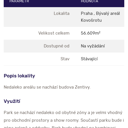
PARAMETR
HODNOTA
Lokalita
Praha , Bývalý areál
Kovošrotu
Velikost celkem
56.609m
2
Dostupné od
Na vyžádání
Stav
Stávající
Popis lokality
Nedaleko areálu se nachází budova Zentivy.
Využití
Park se nachází nedaleko od obytné zóny a je velmi vhodný
pro obchodní prostory a show roomy. Součastí parku bude i