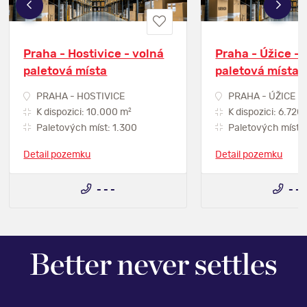
Praha - Hostivice - volná
Praha - Úžice - 
paletová místa
paletová místa
PRAHA - HOSTIVICE
PRAHA - ÚŽICE
2
K dispozici: 10.000 m
K dispozici: 6.720
Paletových míst: 1.300
Paletových míst: 
Detail pozemku
Detail pozemku
- - -
- - 