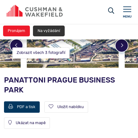
MENU
Pronájem
Na vyžádání
Zobrazit všech 3 fotografií
PANATTONI PRAGUE BUSINESS
PARK
PDF a tisk
Uložit nabídku
Ukázat na mapě