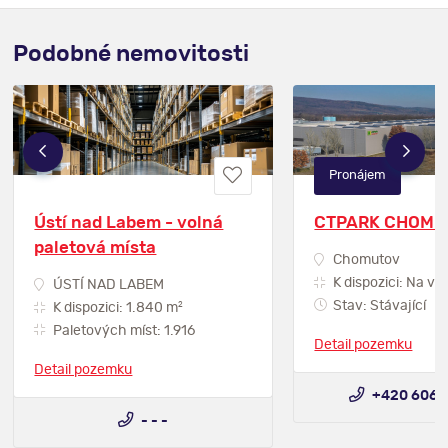
Podobné nemovitosti
Pronájem
Ústí nad Labem - volná
CTPARK CHOMU
paletová místa
Chomutov
K dispozici: Na vy
ÚSTÍ NAD LABEM
Stav: Stávající
2
K dispozici: 1.840 m
Paletových míst: 1.916
Detail pozemku
Detail pozemku
+420 606 
- - -