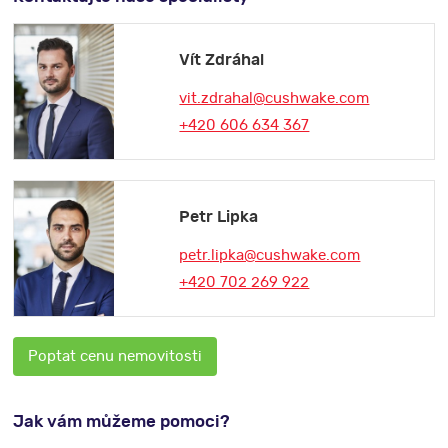
Vít Zdráhal
vit.zdrahal@cushwake.com
+420 606 634 367
Petr Lipka
petr.lipka@cushwake.com
+420 702 269 922
Poptat cenu nemovitosti
Jak vám můžeme pomoci?