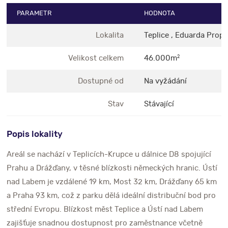
PARAMETR
HODNOTA
Lokalita
Teplice , Eduarda Prop
Velikost celkem
46.000m
2
Dostupné od
Na vyžádání
Stav
Stávající
Popis lokality
Areál se nachází v Teplicích-Krupce u dálnice D8 spojující
Prahu a Drážďany, v těsné blízkosti německých hranic. Ústí
nad Labem je vzdálené 19 km, Most 32 km, Drážďany 65 km
a Praha 93 km, což z parku dělá ideální distribuční bod pro
střední Evropu. Blízkost měst Teplice a Ústí nad Labem
zajišťuje snadnou dostupnost pro zaměstnance včetně