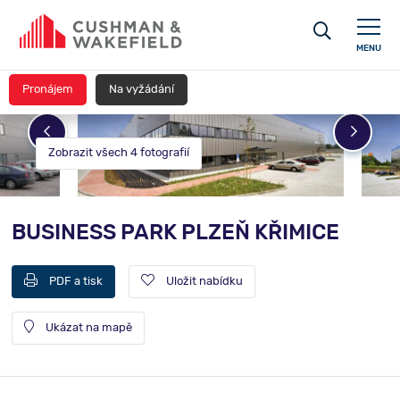
MENU
Pronájem
Na vyžádání
Zobrazit všech 4 fotografií
BUSINESS PARK PLZEŇ KŘIMICE
PDF a tisk
Uložit nabídku
Ukázat na mapě