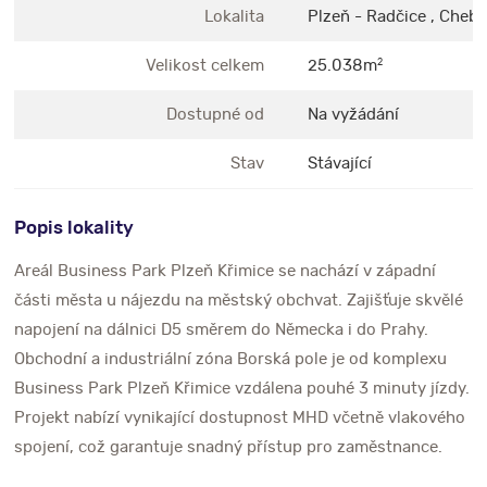
Lokalita
Plzeň - Radčice , Chebs
Velikost celkem
25.038m
2
Dostupné od
Na vyžádání
Stav
Stávající
Popis lokality
Areál Business Park Plzeň Křimice se nachází v západní
části města u nájezdu na městský obchvat. Zajišťuje skvělé
napojení na dálnici D5 směrem do Německa i do Prahy.
Obchodní a industriální zóna Borská pole je od komplexu
Business Park Plzeň Křimice vzdálena pouhé 3 minuty jízdy.
Projekt nabízí vynikající dostupnost MHD včetně vlakového
spojení, což garantuje snadný přístup pro zaměstnance.