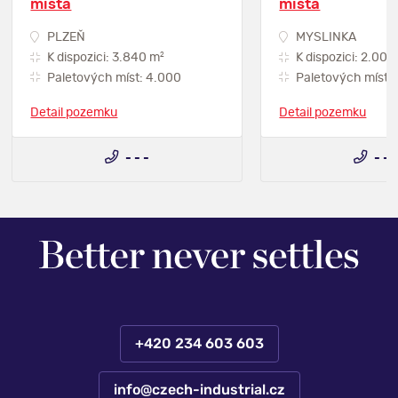
místa
místa
PLZEŇ
MYSLINKA
2
K dispozici: 3.840 m
K dispozici: 2.000
Paletových míst: 4.000
Paletových míst: 
Detail pozemku
Detail pozemku
- - -
- - 
+420 234 603 603
info@czech-industrial.cz