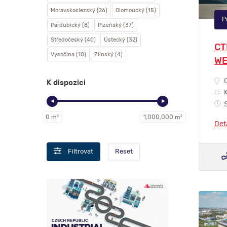
Moravskoslezský (26)
Olomoucký (15)
P
Pardubický (8)
Plzeňský (37)
Středočeský (40)
Ústecký (32)
CT
Vysočina (10)
Zlínský (4)
WE
C
K dispozici
K
◄
►
S
0 m
2
1,000,000 m
2
Det
Reset
Filtrovat