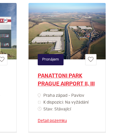
Pronájem
PANATTONI PARK
PRAGUE AIRPORT II, III
e
Praha západ - Pavlov
K dispozici: Na vyžádání
Stav: Stávající
Detail pozemku