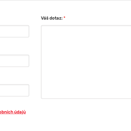
Váš dotaz:
*
obních údajů