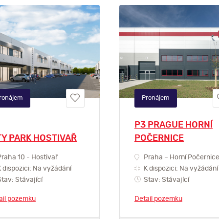
ronájem
Pronájem
P3 PRAGUE HORNÍ
TY PARK HOSTIVAŘ
POČERNICE
raha 10 - Hostivař
Praha – Horní Počernic
 dispozici: Na vyžádání
K dispozici: Na vyžádání
tav: Stávající
Stav: Stávající
ail pozemku
Detail pozemku