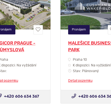
ronájem
Pronájem
GICOR PRAGUE -
MALEŠICE BUSINES
ŮMYSLOVÁ
PARK
raha
Praha 10
 dispozici: Na vyžádání
K dispozici: Na vyžádání
tav:
Stav: Plánovaný
ail pozemku
Detail pozemku
+420 606 634 367
+420 606 634 3