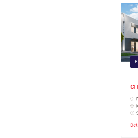
P
CI
P
K
S
Det