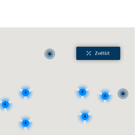
Zvětšit
3
2
4
6
5
8