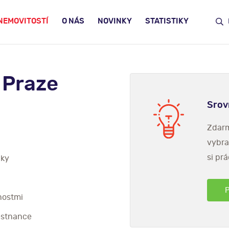
NEMOVITOSTÍ
O NÁS
NOVINKY
STATISTIKY
 Praze
Srov
Zdarm
vybra
si prá
iky
P
nostmi
ěstnance