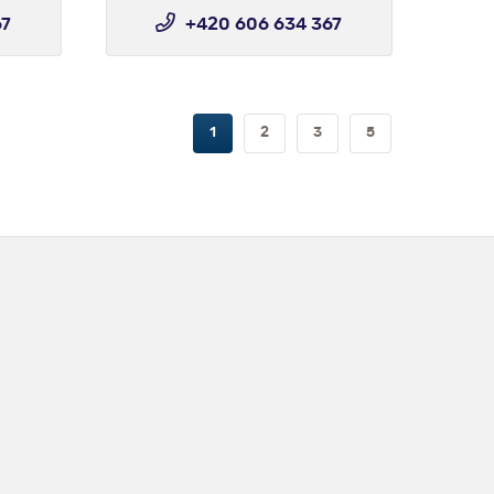
67
+420 606 634 367
1
2
3
5