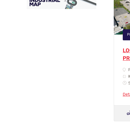
P
LO
PR
P
K
S
Det