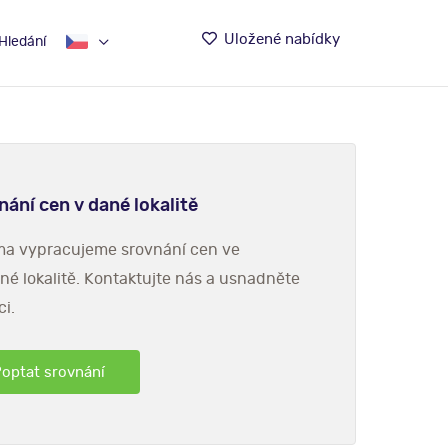
Uložené nabídky
Hledání
nání cen v dané lokalitě
a vypracujeme srovnání cen ve
né lokalitě. Kontaktujte nás a usnadněte
ci.
optat srovnání