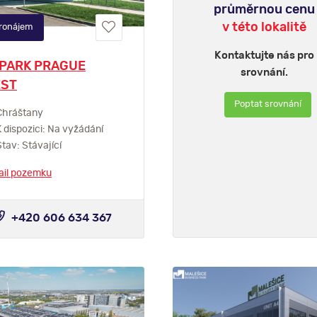
průměrnou cenu
v této lokalitě
ronájem
Kontaktujte nás pro
PARK PRAGUE
srovnání.
ST
Poptat srovnání
hráštany
 dispozici: Na vyžádání
tav: Stávající
ail pozemku
+420 606 634 367