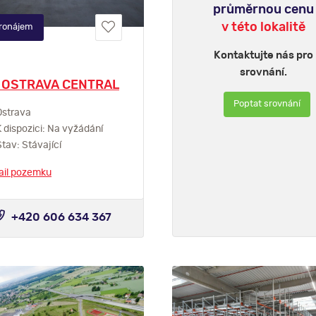
průměrnou cenu
v této lokalitě
ronájem
Kontaktujte nás pro
srovnání.
 OSTRAVA CENTRAL
Poptat srovnání
strava
 dispozici: Na vyžádání
tav: Stávající
ail pozemku
+420 606 634 367