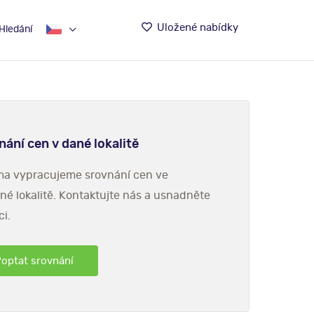
Uložené nabídky
Hledání
nání cen v dané lokalitě
a vypracujeme srovnání cen ve
né lokalitě. Kontaktujte nás a usnadněte
ci.
optat srovnání