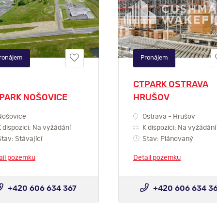
ronájem
Pronájem
CTPARK OSTRAVA
PARK NOŠOVICE
HRUŠOV
ošovice
Ostrava - Hrušov
 dispozici: Na vyžádání
K dispozici: Na vyžádání
tav: Stávající
Stav: Plánovaný
ail pozemku
Detail pozemku
+420 606 634 367
+420 606 634 3