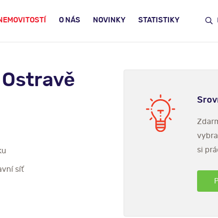
NEMOVITOSTÍ
O NÁS
NOVINKY
STATISTIKY
 Ostravě
Srov
Zdarm
vybra
si prá
ku
vní síť
P