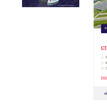
P
CT
N
K
S
Det