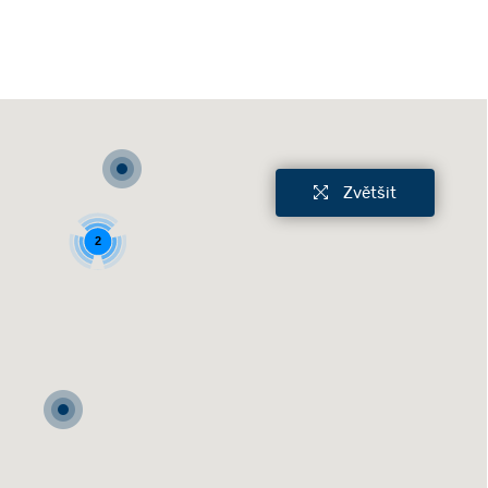
Zvětšit
2