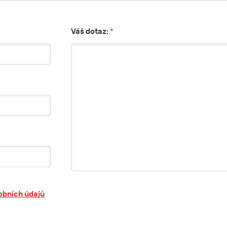
Váš dotaz:
*
obních údajů