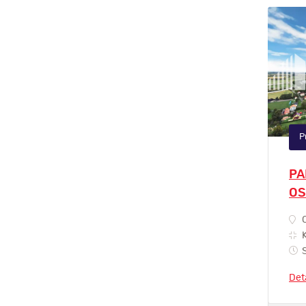
P
PA
OS
O
K
S
Det