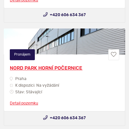
Detail pozemku
+420 606 634 367
Pronájem
NORD PARK HORNÍ POČERNICE
Praha
K dispozici: Na vyžádání
Stav: Stávající
Detail pozemku
+420 606 634 367