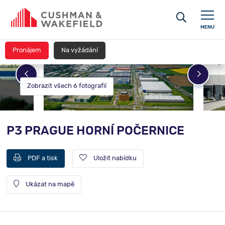
MENU
Pronájem
Na vyžádání
Zobrazit všech 6 fotografií
P3 PRAGUE HORNÍ POČERNICE
PDF a tisk
Uložit nabídku
Ukázat na mapě