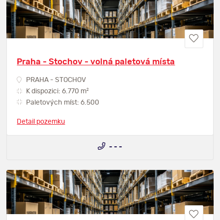
Praha - Stochov - volná paletová místa
PRAHA - STOCHOV
2
K dispozici: 6.770 m
Paletových míst: 6.500
Detail pozemku
- - -