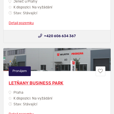
Jeneč u Prahy
K dispozici: Na vyžádání
Stav: Stávající
Detail pozemku
+420 606 634 367
Pronájem
LETŇANY BUSINESS PARK
Praha
K dispozici: Na vyžádání
Stav: Stávající