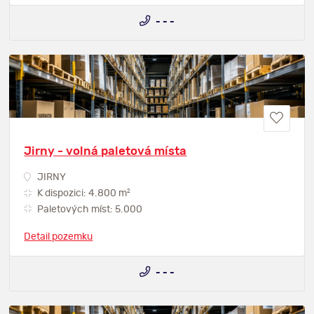
- - -
Jirny - volná paletová místa
JIRNY
2
K dispozici: 4.800 m
Paletových míst: 5.000
Detail pozemku
- - -