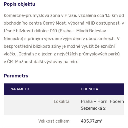
Popis objektu
Komerčně-průmyslová zóna v Praze, vzdálená cca 1,5 km od
obchodního centra Černý Most, výborná MHD dostupnost, v
těsné blízkosti dálnice D10 (Praha – Mladá Boleslav –
Německo) s přímým vjezdem/výjezdem v obou směrech. V
bezprostřední blízkosti zóny je možné využít železniční
vlečku. Jedná se o jeden z největších průmyslových parků
v ČR. Možnost další výstavby na míru.
Parametry
PARAMETR
HODNOTA
Lokalita
Praha – Horní Počernic
Sezemická 2
Velikost celkem
405.972m
2