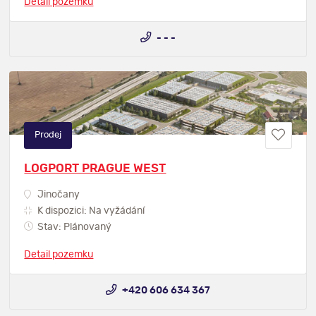
Detail pozemku
- - -
Prodej
LOGPORT PRAGUE WEST
Jinočany
K dispozici: Na vyžádání
Stav: Plánovaný
Detail pozemku
+420 606 634 367