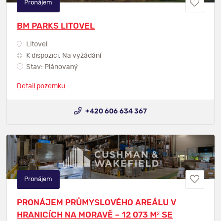
Pronájem
BM PARKS LITOVEL
Litovel
K dispozici: Na vyžádání
Stav: Plánovaný
Detail pozemku
+420 606 634 367
Pronájem
PRONÁJEM PRŮMYSLOVÉHO AREÁLU V
HRANICÍCH NA MORAVĚ – 12 073 M² SE