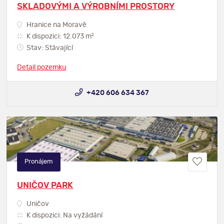
SKLADOVÝMI A VÝROBNÍMI PROSTORY
Hranice na Moravě
2
K dispozici: 12.073 m
Stav: Stávající
Detail pozemku
+420 606 634 367
Pronájem
UNIČOV PARK
Uničov
K dispozici: Na vyžádání