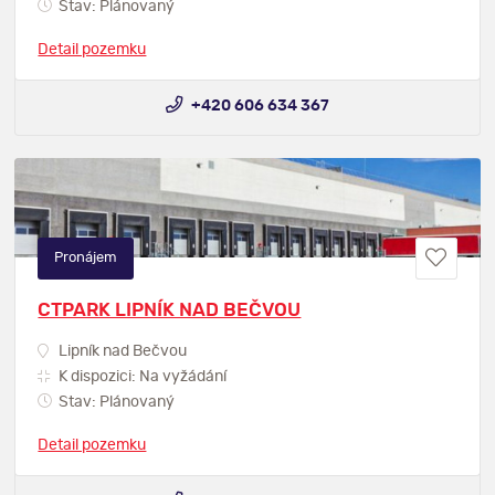
Stav: Plánovaný
Detail pozemku
+420 606 634 367
Pronájem
CTPARK LIPNÍK NAD BEČVOU
Lipník nad Bečvou
K dispozici: Na vyžádání
Stav: Plánovaný
Detail pozemku