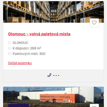
Olomouc - volná paletová místa
OLOMOUC
2
K dispozici: 288 m
Paletových míst: 300
Detail pozemku
- - -