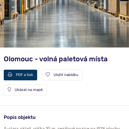
Olomouc - volná paletová místa
PDF a tisk
Uložit nabídku
Ukázat na mapě
Popis objektu
A-class sklad, výška 10 m, regálové pozice na 40% plochy,