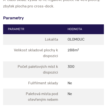
zbytek plocha pro cross-dock.
Parametry
PARAMETR
HODNOTA
Lokalita
OLOMOUC
Velikost skladové plochy k
288m
2
dispozici
Počet paletových míst k
300
dispozici
Fullfilment sklady
Ne
Paletová místa pod
Ne
otevřeným nebem