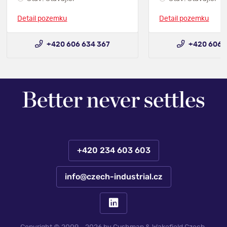
Detail pozemku
Detail pozemku
+420 606 634 367
+420 606 
+420 234 603 603
info@czech-industrial.cz