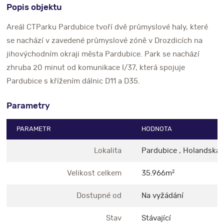
Popis objektu
Areál CTParku Pardubice tvoří dvě průmyslové haly, které
se nachází v zavedené průmyslové zóně v Drozdicích na
jihovýchodním okraji města Pardubice. Park se nachází
zhruba 20 minut od komunikace I/37, která spojuje
Pardubice s křížením dálnic D11 a D35.
Parametry
PARAMETR
HODNOTA
Lokalita
Pardubice , Holandská
Velikost celkem
35.966m
2
Dostupné od
Na vyžádání
Stav
Stávající