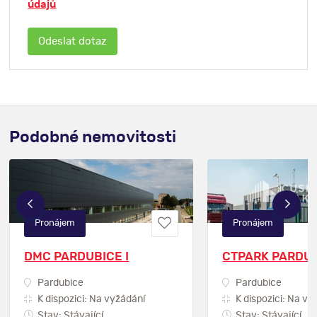
údajů
Podobné nemovitosti
Pronájem
Pronájem
DMC PARDUBICE I
CTPARK PARDU
Pardubice
Pardubice
K dispozici: Na vyžádání
K dispozici: Na vy
Stav: Stávající
Stav: Stávající