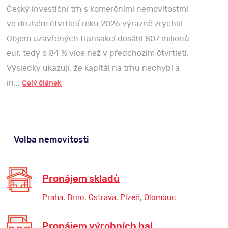
Český investiční trh s komerčními nemovitostmi
Český trh průmyslových nemovitostí
ve druhém čtvrtletí roku 2026 výrazně zrychlil.
pokračoval ve druhém čtvrtletí roku 2026 v
Objem uzavřených transakcí dosáhl 807 milionů
růstu. Celková nabídka moderních prostor se
eur, tedy o 84 % více než v předchozím čtvrtletí.
rozšířila na 13,73 milionu m², nájemní aktivita
Výsledky ukazují, že kapitál na trhu nechybí a
zůstala solidní a rostoucí neobsazenost přináší
in...
Celý článek
firmám více možností p...
Celý článek
Volba nemovitosti
Pronájem skladů
PRŮMYSLOVÝ TRH V ROCE 2026
ODSTARTOVAL: KOMPLETNÍ REPORT
Praha
,
Brno
,
Ostrava
,
Plzeň
,
Olomouc
ZA Q1 JE VENKU!
13.05.2026 v 14:32
Pronájem výrobních hal