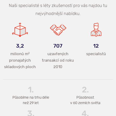
Naši specialisté s léty zkušeností pro vás najdou tu
nejvýhodnější nabídku.
3,2
707
12
milionů m
2
uzavřených
specialistů
pronajatých
transakcí
od roku
skladových ploch
2010
Působíme na trhu déle
Působnost
než 29 let
v 60 zemích světa