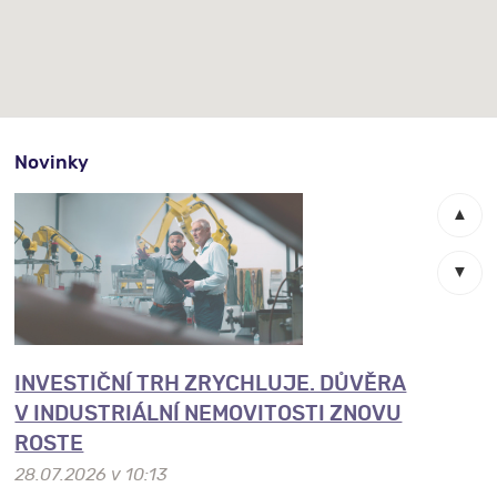
Novinky
▲
▼
INVESTIČNÍ TRH ZRYCHLUJE. DŮVĚRA
ČESKÝ INDUSTRIÁLNÍ TRH V Q2 2026:
V INDUSTRIÁLNÍ NEMOVITOSTI ZNOVU
VÍCE DOSTUPNÝCH PLOCH A NOVÉ
ROSTE
PŘÍLEŽITOSTI PRO NÁJEMCE
28.07.2026 v 10:13
05.08.2026 v 09:20