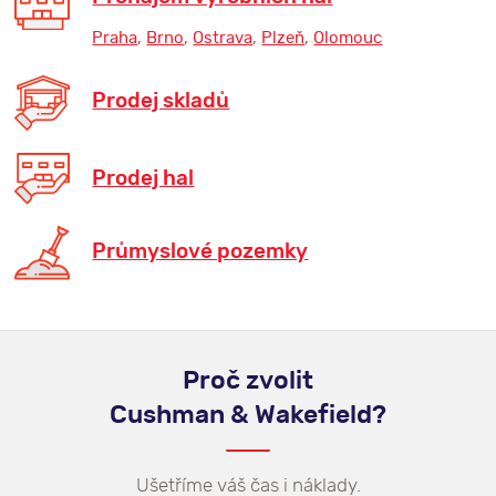
První kvartál roku 2026 je za námi a náš
Praha
,
Brno
,
Ostrava
,
Plzeň
,
Olomouc
průmyslový tým právě dokončil nejdetailnější
analýzu aktuálního dění na trhu. Chcete vědět,
Prodej skladů
jak se projevilo ekonomické oživení, jaká je
skutečná dostupnost ploch a kam se posunulo
Prodej hal
nájemné na začátk...
Celý článek
Průmyslové pozemky
Proč zvolit
Cushman & Wakefield?
Ušetříme váš čas i náklady.