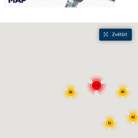
Zvětšit
137
45
36
42
11