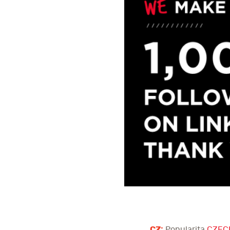
CZ:
Popularita
CZEC