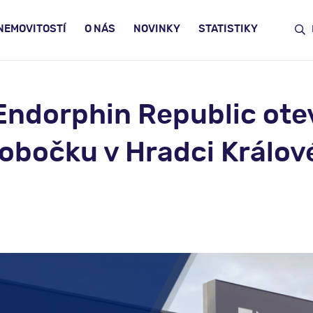
NEMOVITOSTÍ
O NÁS
NOVINKY
STATISTIKY
Endorphin Republic ote
obočku v Hradci Králov