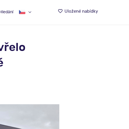
Uložené nabídky
Hledání
vřelo
é