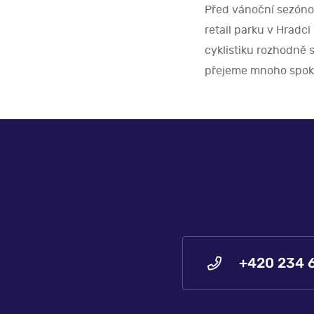
Před vánoční sezón
retail parku v Hradc
cyklistiku rozhodně 
přejeme mnoho spok
+420 234 