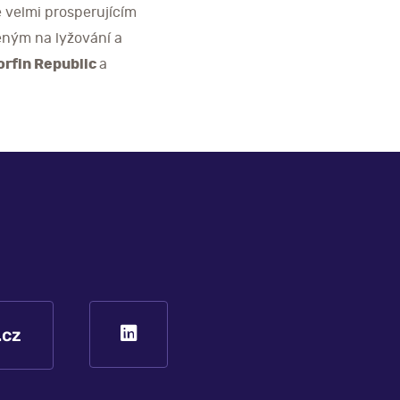
 velmi prosperujícím
eným na lyžování a
orfin Republic
a
.cz