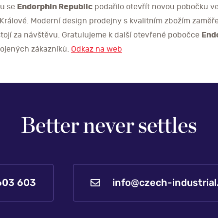
ou se
Endorphin Republic
podařilo otevřít novou pobočku ve
i Králové. Moderní design prodejny s kvalitním zbožím zaměř
stojí za návštěvu. Gratulujeme k další otevřené pobočce
End
ojených zákazníků.
Odkaz na web
info@czech-industrial
603 603